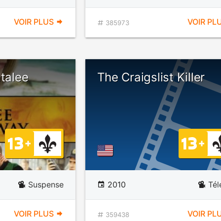
VOIR PLUS
VOIR PL
385973
atalee
The Craigslist Killer
Suspense
2010
Tél
VOIR PLUS
VOIR PL
359438