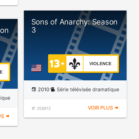
Sons of Anarchy: Season
3
son
VIOLENCE
E
2010
Série télévisée dramatique
tique
VOIR PLUS
358812
US