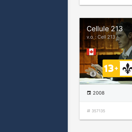
Cellule 213
v.o. : Cell 213
2008
357135