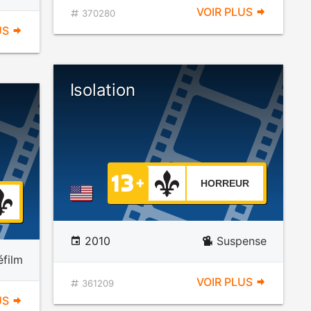
VOIR PLUS
370280
US
Isolation
HORREUR
2010
Suspense
éfilm
VOIR PLUS
361209
US