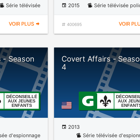
Série télévisée
2015
Série télévisée poli
VOIR PLUS
VOIR PL
400695
s - Season
Covert Affairs - Seas
4
DÉCONSEILLÉ
DÉCONSEI
AUX JEUNES
AUX JEUN
ENFANTS
ENFANT
2013
isée d'espionnage
Série télévisée d'espio