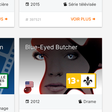
cière
2015
Série télévisée
US
VOIR PLUS
397521
on
Blue-Eyed Butcher
LLÉ
ES
S
2012
Drame
nnage