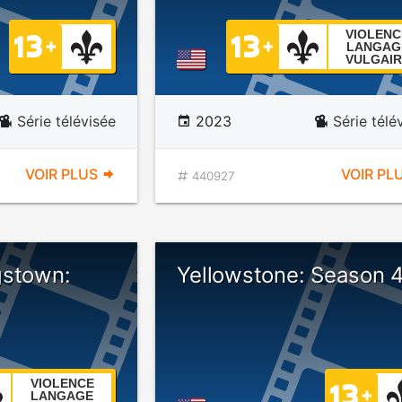
VIOLENC
LANGAG
VULGAIR
Série télévisée
2023
Série télé
VOIR PLUS
VOIR PL
440927
gstown:
Yellowstone: Season 
VIOLENCE
LANGAGE