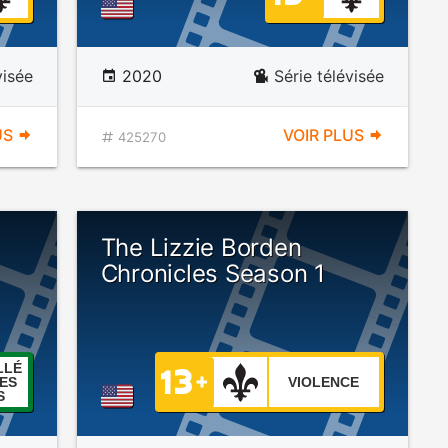
visée
2020
Série télévisée
US
VOIR PLUS
425270
The Lizzie Borden
Chronicles Season 1
LLÉ
ES
VIOLENCE
S