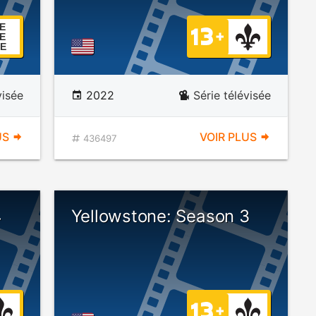
E
E
E
visée
2022
Série télévisée
US
VOIR PLUS
436497
4
Yellowstone: Season 3