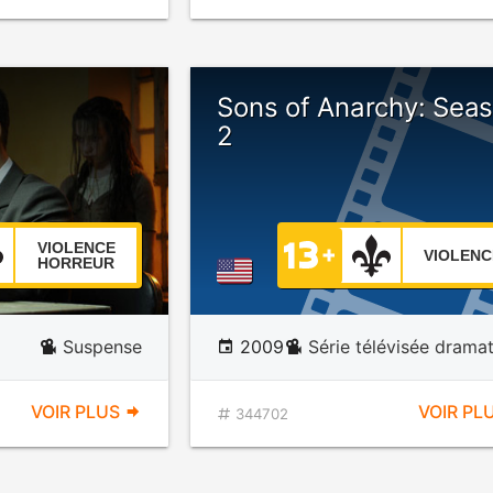
Sons of Anarchy: Sea
2
VIOLENCE
VIOLENC
HORREUR
Suspense
2009
Série télévisée drama
VOIR PLUS
VOIR PL
344702