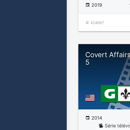
2019
424667
Covert Affair
5
2014
Série télév