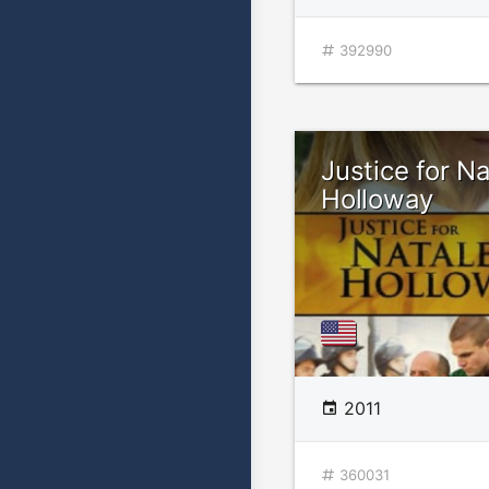
392990
Justice for N
Holloway
2011
360031