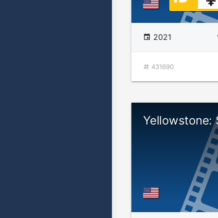
2021
431690
Yellowstone: