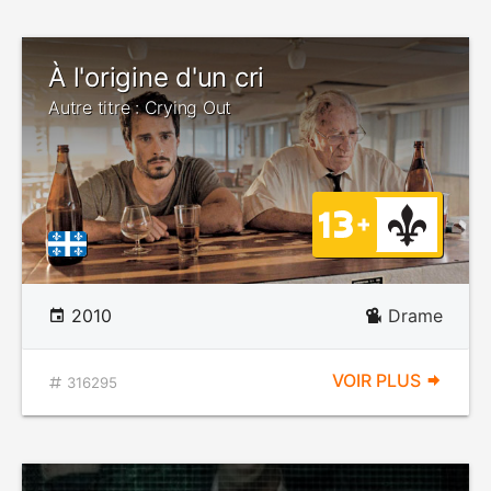
À l'origine d'un cri
Autre titre : Crying Out
2010
Drame
VOIR PLUS
316295