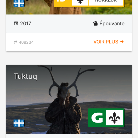
HORREUR
2017
Épouvante
VOIR PLUS
408234
Tuktuq