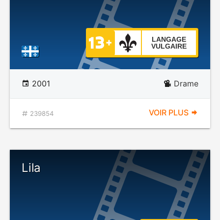
LANGAGE
VULGAIRE
2001
Drame
VOIR PLUS
239854
Lila