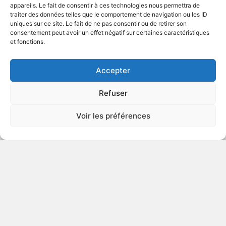
appareils. Le fait de consentir à ces technologies nous permettra de
traiter des données telles que le comportement de navigation ou les ID
uniques sur ce site. Le fait de ne pas consentir ou de retirer son
1989
Science-fiction
consentement peut avoir un effet négatif sur certaines caractéristiques
et fonctions.
VOIR PLUS
71956
Accepter
Refuser
Panique aveugle
Voir les préférences
v.o. : Murder on the Rio Grande
1993
Aventures