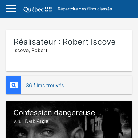
Répertoire des films classés
Réalisateur :
Robert Iscove
Iscove, Robert
36 films trouvés
Confession dangereuse
v.o. : Dark Angel