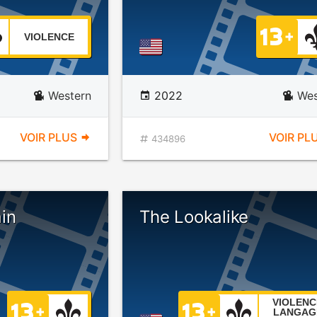
VIOLENCE
Western
2022
Wes
VOIR PLUS
VOIR PL
434896
in
The Lookalike
VIOLENC
LANGAG