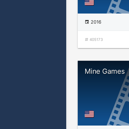
2016
405173
Mine Games