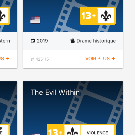
tern
2019
Drame historique
US
VOIR PLUS
425115
The Evil Within
E
E
VIOLENCE