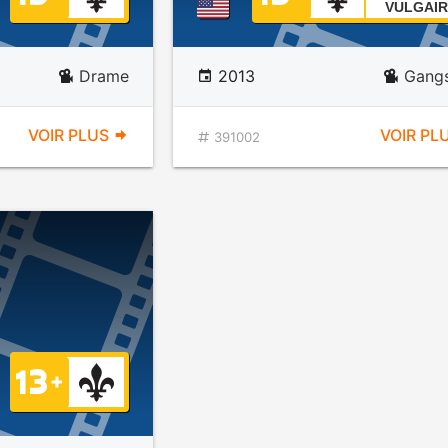
VULGAIR
Drame
2013
Gangs
VOIR PLUS
VOIR PL
391002