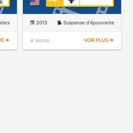
E
ters
2013
Suspense d'épouvante
US
VOIR PLUS
385590