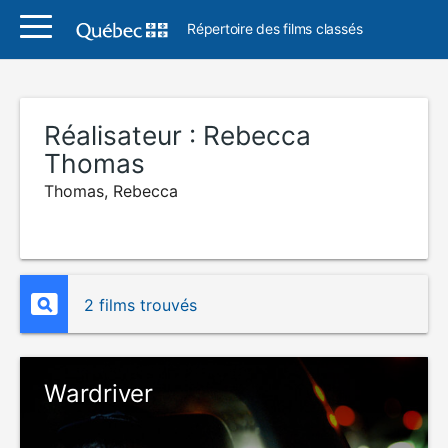
Répertoire des films classés
Réalisateur :
Rebecca
Thomas
Thomas, Rebecca
2 films trouvés
Wardriver