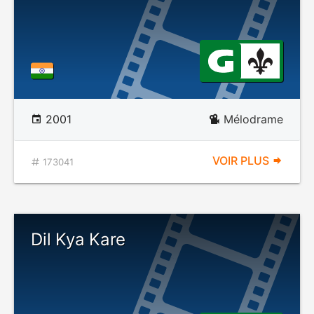
2001
Mélodrame
VOIR PLUS
173041
Dil Kya Kare