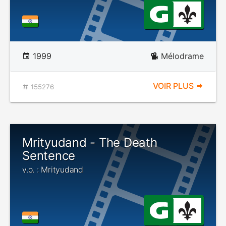
1999
Mélodrame
VOIR PLUS
155276
Mrityudand - The Death
Sentence
v.o. : Mrityudand