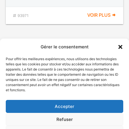
VOIR PLUS
93971
Gérer le consentement
Pour offrir les meilleures expériences, nous utilisons des technologies
telles que les cookies pour stocker et/ou accéder aux informations des
appareils. Le fait de consentir à ces technologies nous permettra de
traiter des données telles que le comportement de navigation ou les ID
uniques sur ce site. Le fait de ne pas consentir ou de retirer son
© Gouvernement du Québec, 2026
consentement peut avoir un effet négatif sur certaines caractéristiques
et fonctions.
Nous joindre
Plan du site
Accepter
Accessibilité
Accès à l'information
Refuser
Déclaration de services
Politique de confidentialité