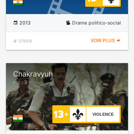
2013
Drame politico-social
VOIR PLUS
379316
Chakravyuh
v.o. : 3
VIOLENCE