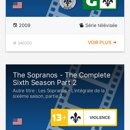
2009
Série télévisée
VOIR PLUS
340320
The Sopranos - The Complete
Sixth Season Part 2
Autre titre : Les Sopranos - L'intégrale de la
sixième saison, partie 2
VIOLENCE