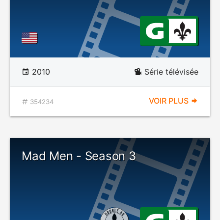
2010
Série télévisée
VOIR PLUS
354234
Mad Men - Season 3