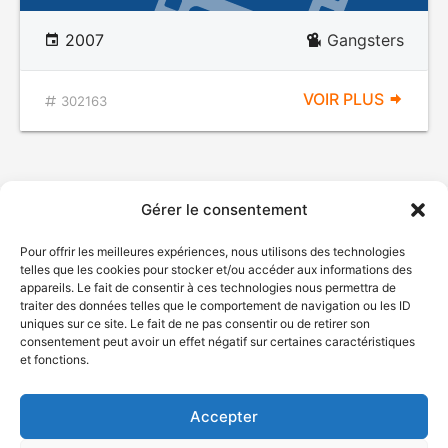
2007
Gangsters
VOIR PLUS
302163
Gérer le consentement
Pour offrir les meilleures expériences, nous utilisons des technologies
telles que les cookies pour stocker et/ou accéder aux informations des
appareils. Le fait de consentir à ces technologies nous permettra de
traiter des données telles que le comportement de navigation ou les ID
uniques sur ce site. Le fait de ne pas consentir ou de retirer son
© Gouvernement du Québec, 2026
consentement peut avoir un effet négatif sur certaines caractéristiques
et fonctions.
Nous joindre
Plan du site
Accepter
Accessibilité
Accès à l'information