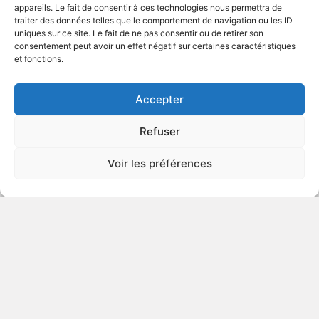
appareils. Le fait de consentir à ces technologies nous permettra de
traiter des données telles que le comportement de navigation ou les ID
uniques sur ce site. Le fait de ne pas consentir ou de retirer son
2000
Série télévisée comique
consentement peut avoir un effet négatif sur certaines caractéristiques
et fonctions.
VOIR PLUS
240194
Accepter
Refuser
Chappelle's Show - Season One
Voir les préférences
(Uncensored)
v.o. : Chappelle's Show - Season One
2003
Série télévisée comique