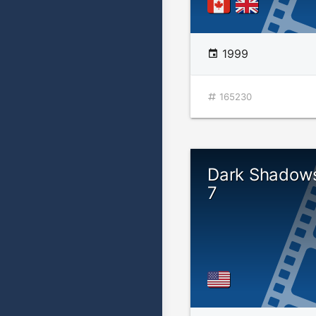
1999
165230
Dark Shadows
7