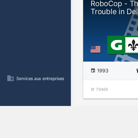
RoboCop - Th
Trouble in Del
1993
Services aux entreprises
79466
Star Trek the
Generation 33