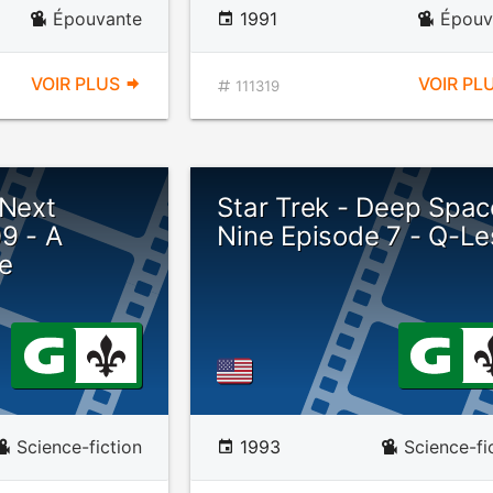
Épouvante
1991
Épouv
VOIR PLUS
VOIR PL
111319
 Next
Star Trek - Deep Spac
9 - A
Nine Episode 7 - Q-Le
e
Science-fiction
1993
Science-fi