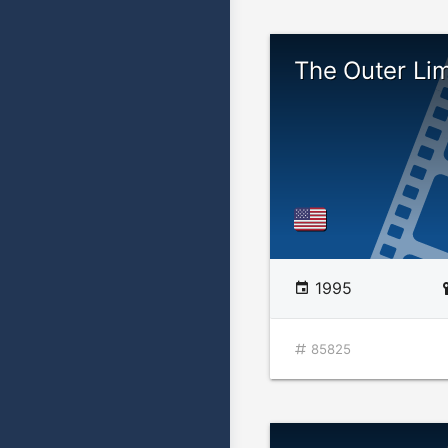
The Outer Lim
1995
85825