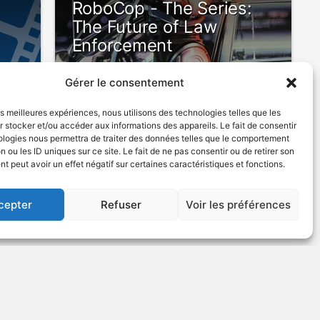
RoboCop - The Series:
The Future of Law
Enforcement
Gérer le consentement
E
les meilleures expériences, nous utilisons des technologies telles que les
 stocker et/ou accéder aux informations des appareils. Le fait de consentir
ologies nous permettra de traiter des données telles que le comportement
n ou les ID uniques sur ce site. Le fait de ne pas consentir ou de retirer son
ense
1994
Science-fiction
 peut avoir un effet négatif sur certaines caractéristiques et fonctions.
cepter
Refuser
Voir les préférences
US
VOIR PLUS
75283
La trilogie de Bradbury
v.o. : Bradbury Trilogy