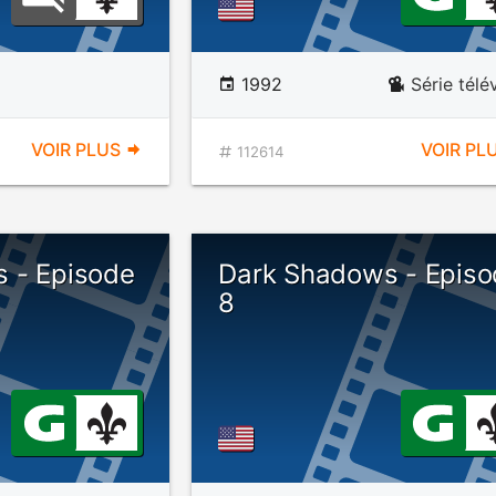
1992
Série télé
VOIR PLUS
VOIR PL
112614
 - Episode
Dark Shadows - Episo
8