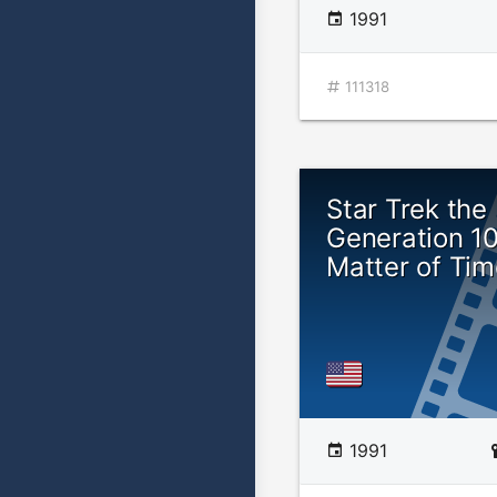
1991
111318
Star Trek the
Generation 10
Matter of Tim
1991