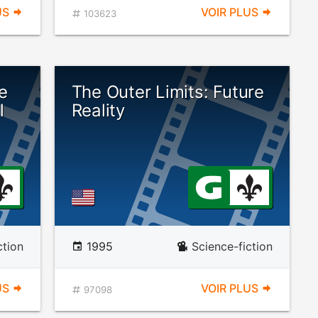
US
VOIR PLUS
103623
e
The Outer Limits: Future
l
Reality
ction
1995
Science-fiction
US
VOIR PLUS
97098