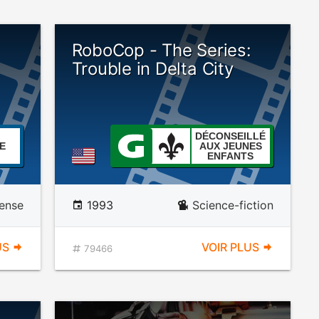
RoboCop - The Series:
Trouble in Delta City
DÉCONSEILLÉ
E
AUX JEUNES
ENFANTS
ense
1993
Science-fiction
US
VOIR PLUS
79466