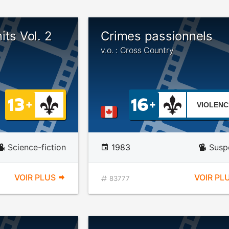
its Vol. 2
Crimes passionnels
v.o. : Cross Country
VIOLENC
Science-fiction
1983
Susp
VOIR PLUS
VOIR PL
83777