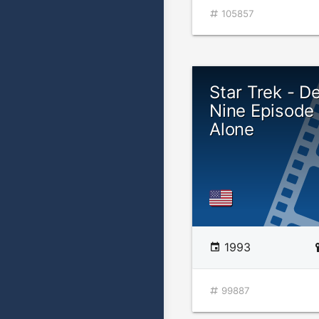
105857
Star Trek - 
Nine Episode
Alone
1993
99887