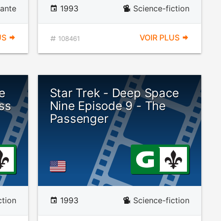
ante
1993
Science-fiction
US
VOIR PLUS
108461
e
Star Trek - Deep Space
ss
Nine Episode 9 - The
Passenger
ction
1993
Science-fiction