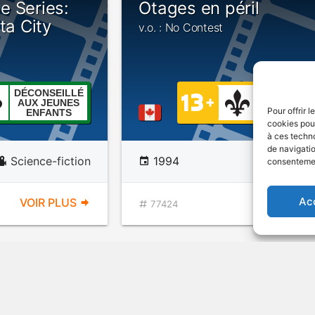
e Series:
Otages en péril
ta City
v.o. : No Contest
DÉCONSEILLÉ
AUX JEUNES
VIOLENC
Pour offrir 
ENFANTS
cookies pour
à ces techn
de navigatio
Science-fiction
1994
Susp
consentement
Ac
VOIR PLUS
VOIR PL
77424
 Next
Espionne malgré elle
 -
v.o. : The Reluctant Agent