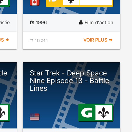
visée
1996
Film d'action
US
VOIR PLUS
112244
de
Star Trek - Deep Space
Nine Episode 13 - Battle
Lines