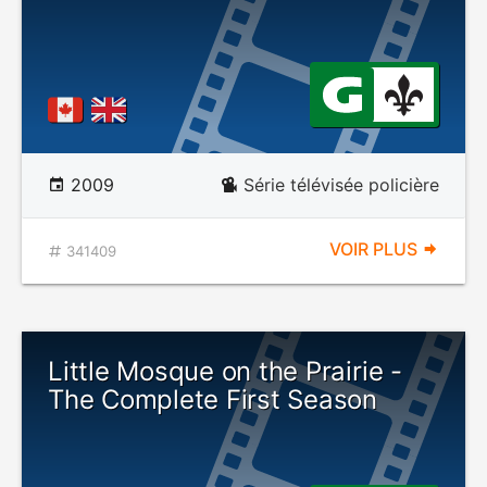
2009
Série télévisée policière
VOIR PLUS
341409
Little Mosque on the Prairie -
The Complete First Season