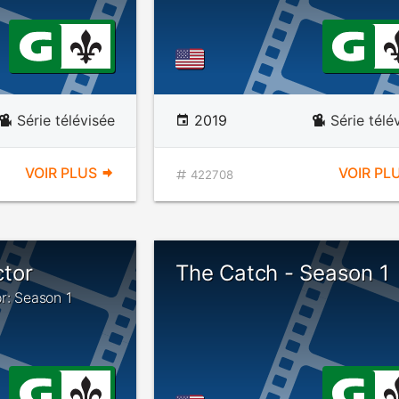
Série télévisée
2019
Série télé
VOIR PLUS
VOIR PL
422708
tor
The Catch - Season 1
r: Season 1