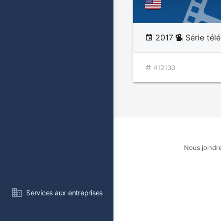
2017
Série tél
412130
Nous joindr
Services aux entreprises