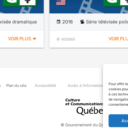
évisée dramatique
2016
Série télévisée poli
VOIR PLUS
VOIR PL
400969
Pour offrir 
e
Plan du site
Accessibilité
Accès à l'information
Déclara
cookies pour
à ces techn
de navigatio
consentement
Ac
© Gouvernement du Québec, 2026