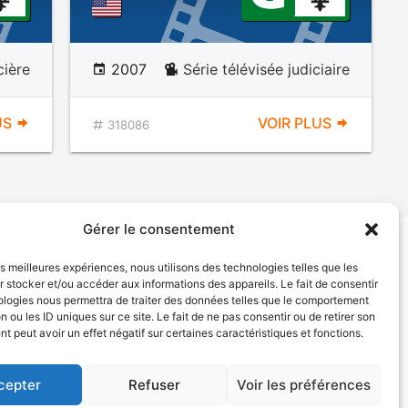
cière
2007
Série télévisée judiciaire
US
VOIR PLUS
318086
Gérer le consentement
les meilleures expériences, nous utilisons des technologies telles que les
tion de services
Politique de confidentialité
 stocker et/ou accéder aux informations des appareils. Le fait de consentir
ologies nous permettra de traiter des données telles que le comportement
n ou les ID uniques sur ce site. Le fait de ne pas consentir ou de retirer son
 peut avoir un effet négatif sur certaines caractéristiques et fonctions.
cepter
Refuser
Voir les préférences