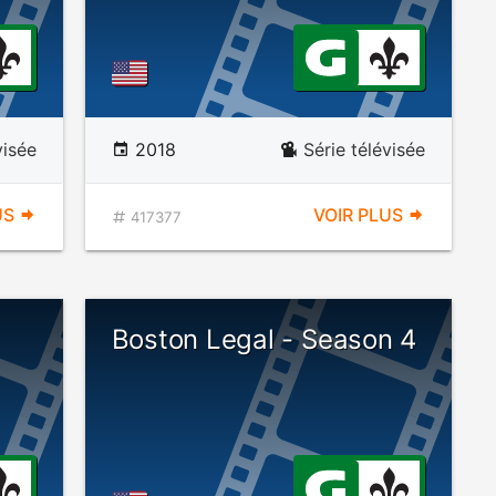
visée
2018
Série télévisée
US
VOIR PLUS
417377
Boston Legal - Season 4