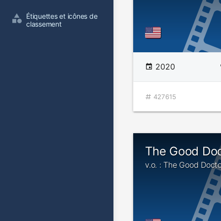
Étiquettes et icônes de 
classement
2020
427615
The Good Doc
v.o. : The Good Docto