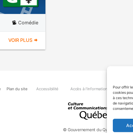
Comédie
VOIR PLUS
Pour offrir 
e
Plan du site
Accessibilité
Accès à l'information
Déclara
cookies pour
à ces techn
de navigatio
consentement
Ac
© Gouvernement du Québec, 2026