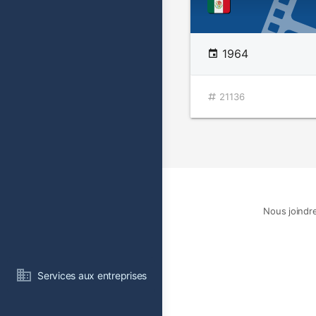
1964
21136
Nous joindr
Services aux entreprises