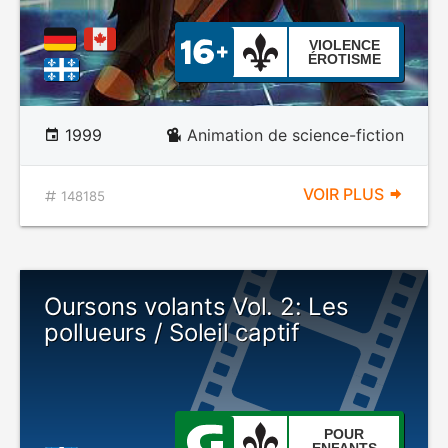
VIOLENCE
ÉROTISME
1999
Animation de science-fiction
VOIR PLUS
148185
Oursons volants Vol. 2: Les
pollueurs / Soleil captif
POUR