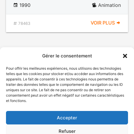
1990
Animation
VOIR PLUS
78463
Gérer le consentement
Pour offrir les meilleures expériences, nous utilisons des technologies
telles que les cookies pour stocker et/ou accéder aux informations des
appareils. Le fait de consentir à ces technologies nous permettra de
traiter des données telles que le comportement de navigation ou les ID
uniques sur ce site. Le fait de ne pas consentir ou de retirer son
© Gouvernement du Québec, 2026
consentement peut avoir un effet négatif sur certaines caractéristiques
et fonctions.
Nous joindre
Plan du site
Accepter
Accessibilité
Accès à l'information
Refuser
Déclaration de services