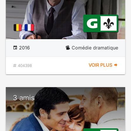
2016
Comédie dramatique
VOIR PLUS
404398
3 amis