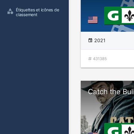
Étiquettes et icônes de 
classement
2021
431385
Catch the Bul