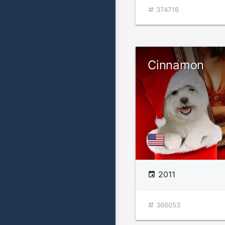
374716
Cinnamon
2011
366053