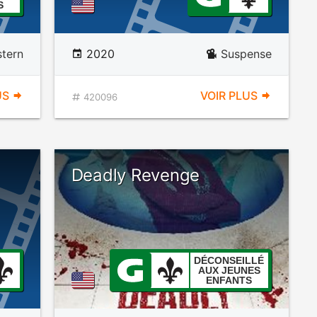
S
tern
2020
Suspense
US
VOIR PLUS
420096
:
Deadly Revenge
DÉCONSEILLÉ
AUX JEUNES
ENFANTS