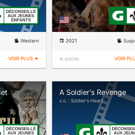
DÉCONSEILLÉ
AUX JEUNES
ENFANTS
Western
2021
Susp
VOIR PLUS
VOIR PL
429790
let
A Soldier's Revenge
v.o. : Soldier's Heart
DÉCONSEILLÉ
DÉCONSEI
AUX JEUNES
AUX JEUN