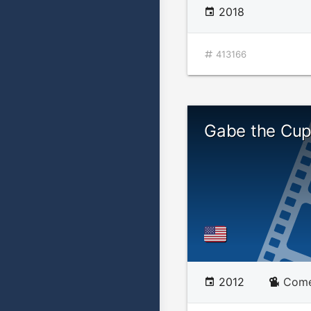
2018
413166
Gabe the Cup
2012
Comé