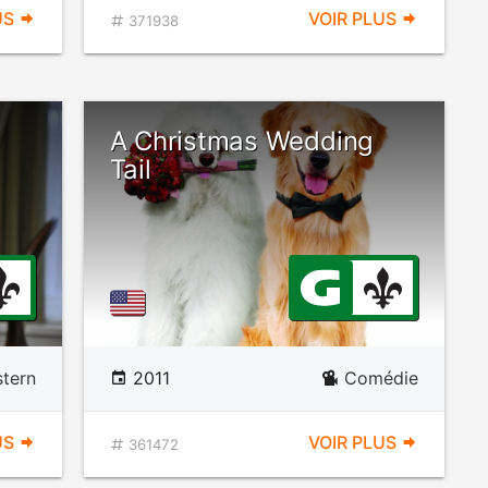
US
VOIR PLUS
371938
A Christmas Wedding
Tail
tern
2011
Comédie
US
VOIR PLUS
361472