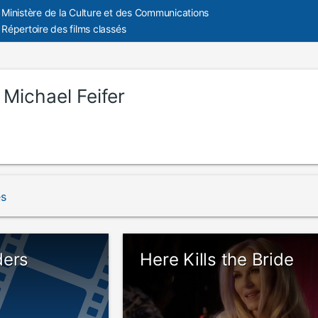
Ministère de la Culture et des Communications
Répertoire des films classés
:
Michael Feifer
és
ders
Here Kills the Bride