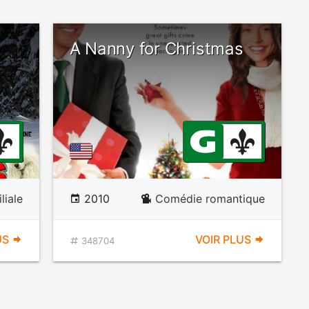
A Nanny for Christmas
liale
2010
Comédie romantique
US
VOIR PLUS
348704