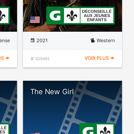
DÉCONSEILLÉ
AUX JEUNES
ENFANTS
ense
2021
Western
US
VOIR PLUS
429465
The New Girl
LLÉ
ES