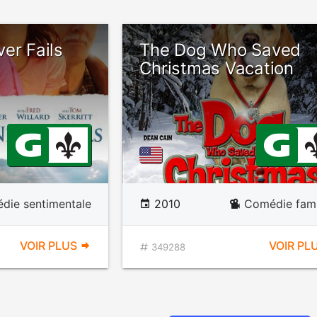
er Fails
The Dog Who Saved
Christmas Vacation
die sentimentale
2010
Comédie fami
VOIR PLUS
VOIR PL
349288