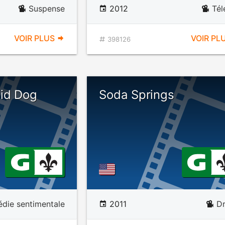
Suspense
2012
Tél
VOIR PLUS
VOIR PL
398126
id Dog
Soda Springs
die sentimentale
2011
D