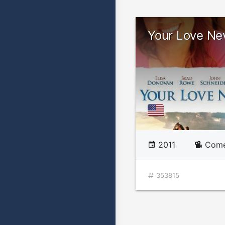
Your Love Nev
2011
Comé
353815