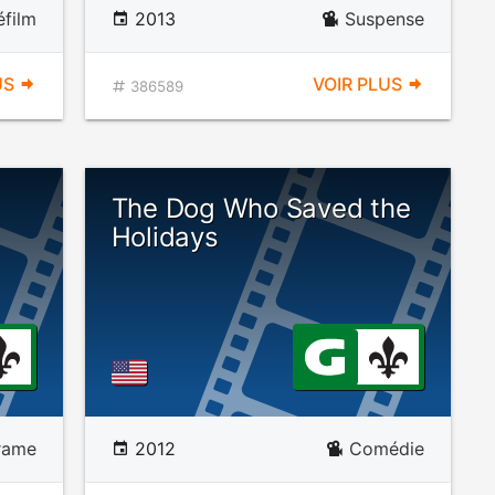
éfilm
2013
Suspense
US
VOIR PLUS
386589
The Dog Who Saved the
Holidays
rame
2012
Comédie