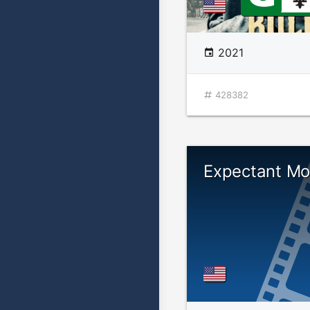
2021
428382
Expectant Mo