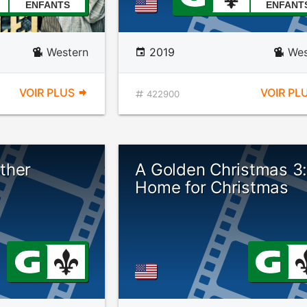
ENFANTS
ENFANT
Western
2019
Wes
VOIR PLUS
VOIR PL
422900
ther
A Golden Christmas 3
Home for Christmas