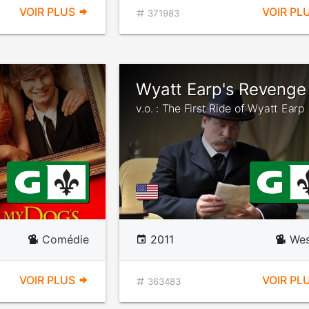
VOIR PLUS
VOIR PL
371983
Wyatt Earp's Revenge
v.o. : The First Ride of Wyatt Earp
Comédie
2011
Wes
VOIR PLUS
VOIR PL
363483