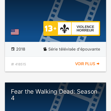
VIOLENCE
HORREUR
2018
Série télévisée d'épouvante
VOIR PLUS
418515
Fear the Walking Dead: Season
4