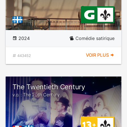
2024
Comédie satirique
VOIR PLUS
443452
The Twentieth Century
v.o. : The 20th Century