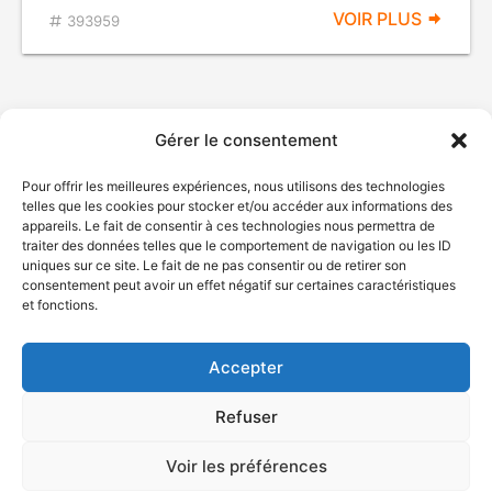
VOIR PLUS
393959
Gérer le consentement
Pour offrir les meilleures expériences, nous utilisons des technologies
telles que les cookies pour stocker et/ou accéder aux informations des
appareils. Le fait de consentir à ces technologies nous permettra de
traiter des données telles que le comportement de navigation ou les ID
uniques sur ce site. Le fait de ne pas consentir ou de retirer son
© Gouvernement du Québec, 2026
consentement peut avoir un effet négatif sur certaines caractéristiques
et fonctions.
Nous joindre
Plan du site
Accepter
Accessibilité
Accès à l'information
Refuser
Déclaration de services
Politique de confidentialité
Voir les préférences