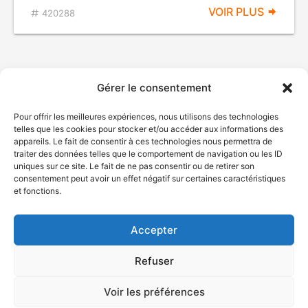
VOIR PLUS
420288
Gérer le consentement
Pour offrir les meilleures expériences, nous utilisons des technologies
telles que les cookies pour stocker et/ou accéder aux informations des
appareils. Le fait de consentir à ces technologies nous permettra de
traiter des données telles que le comportement de navigation ou les ID
uniques sur ce site. Le fait de ne pas consentir ou de retirer son
© Gouvernement du Québec, 2026
consentement peut avoir un effet négatif sur certaines caractéristiques
et fonctions.
Nous joindre
Plan du site
Accepter
Accessibilité
Accès à l'information
Refuser
Déclaration de services
Politique de confidentialité
Voir les préférences