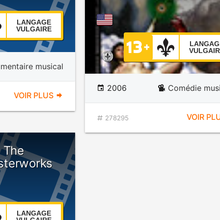
LANGAGE
VULGAIRE
LANGAG
VULGAIR
mentaire musical
2006
Comédie musi
VOIR PLUS
VOIR PL
278295
- The
sterworks
LANGAGE