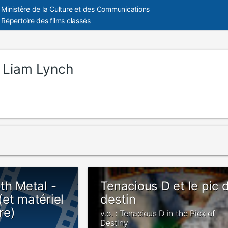
Ministère de la Culture et des Communications
Répertoire des films classés
:
Liam Lynch
th Metal -
Tenacious D et le pic 
et matériel
destin
re)
v.o. : Tenacious D in the Pick of
Destiny