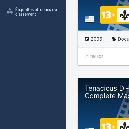
Étiquettes et icônes de 
classement
2006
Docu
286804
Tenacious D 
Complete Ma