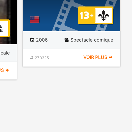
E
E
2006
Spectacle comique
cale
VOIR PLUS
270325
US