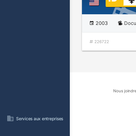
2003
Docu
226722
Nous joindr
Services aux entreprises