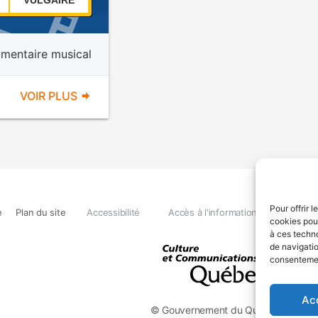
VULGAIRE
mentaire musical
VOIR PLUS
Pour offrir 
e
Plan du site
Accessibilité
Accès à l'information
Déclara
cookies pour
à ces techn
de navigatio
consentement
Ac
© Gouvernement du Québec, 2026