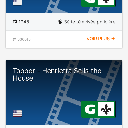
1945
Série télévisée policière
VOIR PLUS
336015
Topper - Henrietta Sells the
House