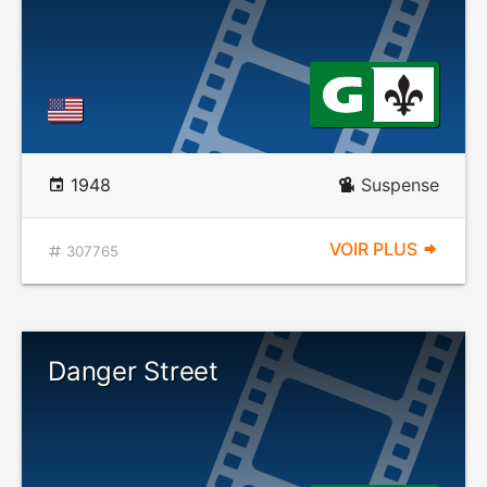
1948
Suspense
VOIR PLUS
307765
Danger Street