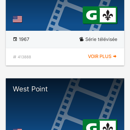
1967
Série télévisée
VOIR PLUS
413888
West Point