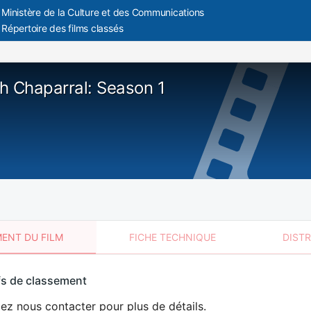
Ministère de la Culture et des Communications
Répertoire des films classés
h Chaparral: Season 1
ENT DU FILM
FICHE TECHNIQUE
DIST
sement
fs de classement
t
lez nous contacter pour plus de détails.