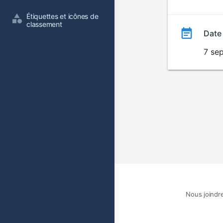
film
Étiquettes et icônes de 
classement
Date
7 se
Nous joindr