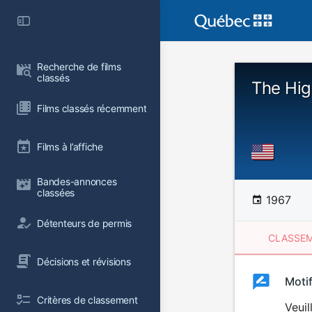
Recherche de films 
classés
The Hig
Films classés récemment
Films à l’affiche
Bandes-annonces 
classées
1967
Détenteurs de permis
CLASSEM
Décisions et révisions
Clas
Moti
Classemen
Critères de classement
du
Veuil