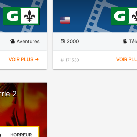
Aventures
2000
Tél
VOIR PLUS
VOIR PL
171530
rie 2
HORREUR