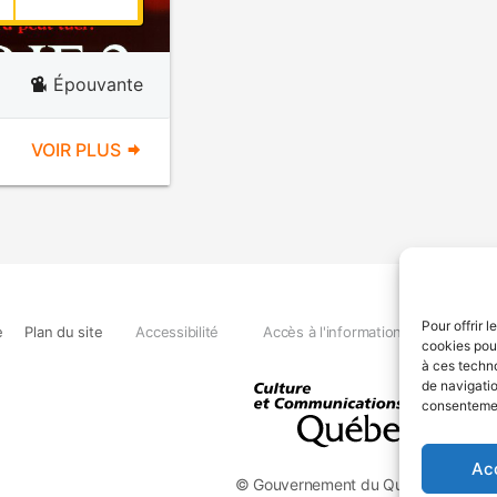
Épouvante
VOIR PLUS
Pour offrir 
e
Plan du site
Accessibilité
Accès à l'information
Déclara
cookies pour
à ces techn
de navigatio
consentement
Ac
© Gouvernement du Québec, 2026