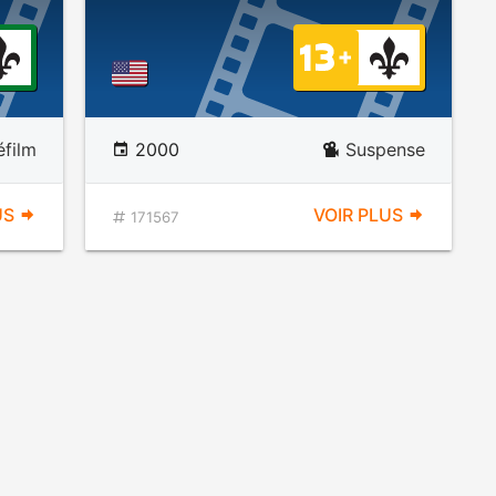
éfilm
2000
Suspense
US
VOIR PLUS
171567