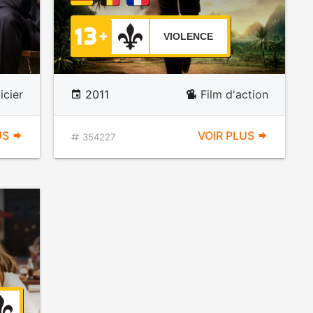
VIOLENCE
icier
2011
Film d'action
US
VOIR PLUS
354227