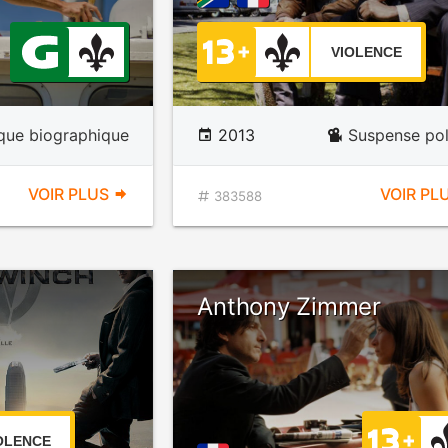
VIOLENCE
que biographique
2013
Suspense pol
VOIR PLUS
VOIR PL
383588
Anthony Zimmer
OLENCE