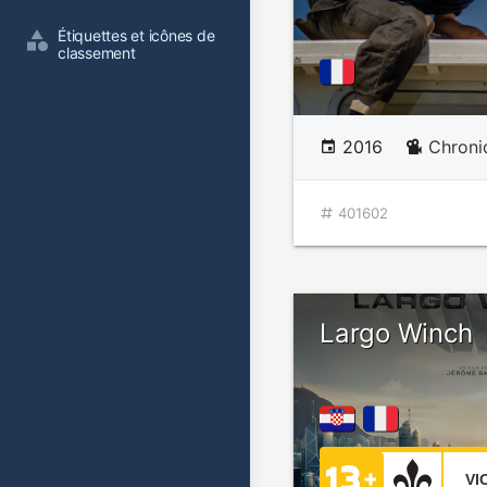
Étiquettes et icônes de 
classement
2016
Chroni
401602
Largo Winch
VI