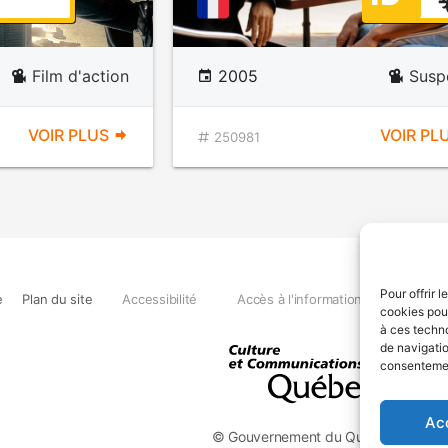
Film d'action
2005
Susp
VOIR PLUS
VOIR PL
250981
Pour offrir 
e
Plan du site
Accessibilité
Accès à l'information
Déclara
cookies pour
à ces techn
de navigatio
consentement
Ac
© Gouvernement du Québec, 2026