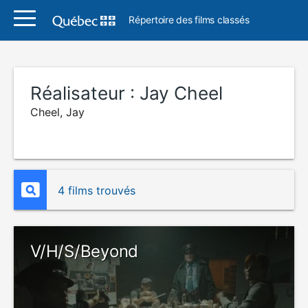
Répertoire des films classés
Réalisateur :
Jay Cheel
Cheel, Jay
4 films trouvés
V/H/S/Beyond