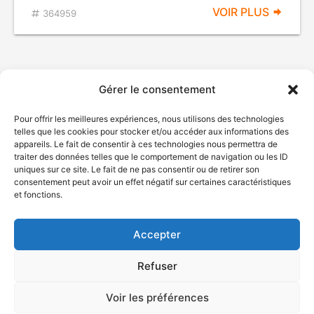
VOIR PLUS
364959
Gérer le consentement
Pour offrir les meilleures expériences, nous utilisons des technologies
telles que les cookies pour stocker et/ou accéder aux informations des
appareils. Le fait de consentir à ces technologies nous permettra de
traiter des données telles que le comportement de navigation ou les ID
uniques sur ce site. Le fait de ne pas consentir ou de retirer son
© Gouvernement du Québec, 2026
consentement peut avoir un effet négatif sur certaines caractéristiques
et fonctions.
Nous joindre
Plan du site
Accepter
Accessibilité
Accès à l'information
Refuser
Déclaration de services
Politique de confidentialité
Voir les préférences