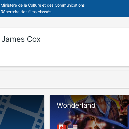
Ministère de la Culture et des Communications
Répertoire des films classés
:
James Cox
Wonderland