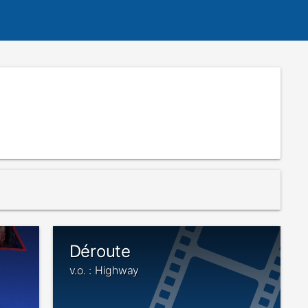
Déroute
v.o. : Highway