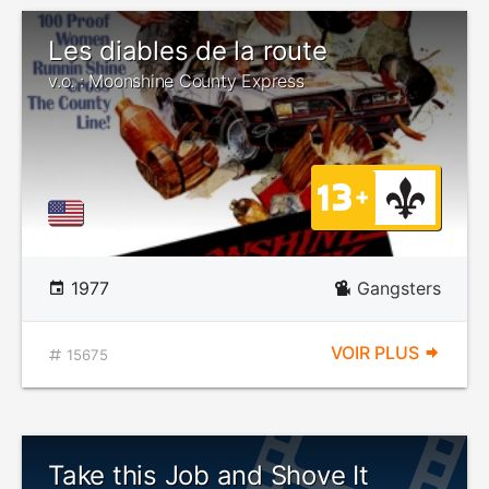
Les diables de la route
v.o. : Moonshine County Express
1977
Gangsters
VOIR PLUS
15675
Take this Job and Shove It