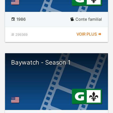
1986
Conte familial
VOIR PLUS
299369
Baywatch - Season 1