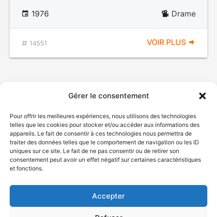
1976
Drame
VOIR PLUS
14551
Gérer le consentement
Pour offrir les meilleures expériences, nous utilisons des technologies
telles que les cookies pour stocker et/ou accéder aux informations des
appareils. Le fait de consentir à ces technologies nous permettra de
traiter des données telles que le comportement de navigation ou les ID
uniques sur ce site. Le fait de ne pas consentir ou de retirer son
© Gouvernement du Québec, 2026
consentement peut avoir un effet négatif sur certaines caractéristiques
et fonctions.
Nous joindre
Plan du site
Accepter
Accessibilité
Accès à l'information