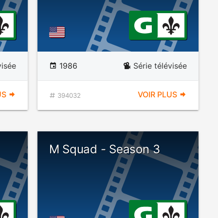
visée
1986
Série télévisée
US
VOIR PLUS
394032
M Squad - Season 3