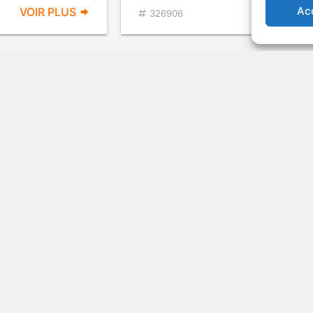
Ac
VOIR PLUS
VOIR PL
326906
Zone:
The Twilight Zone - T
Definitive Edition Sea
2
v.o. : The Twilight Zone: Season 2
évisée fantastique
1960
Série télévisée de science-fi
VOIR PLUS