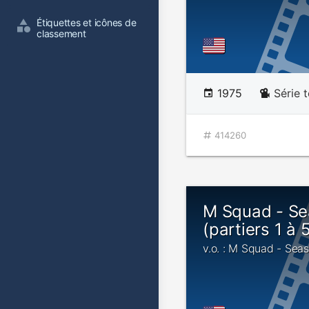
Étiquettes et icônes de 
classement
1975
Série t
414260
M Squad - Se
(partiers 1 à 
v.o. : M Squad - Seas