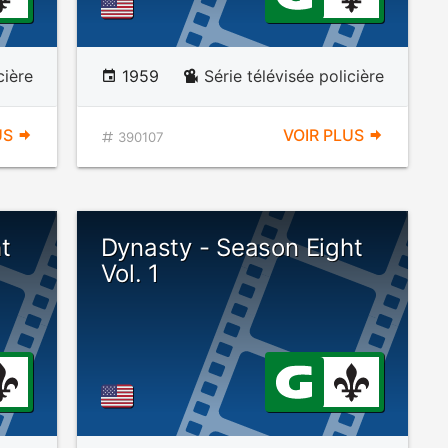
cière
1959
Série télévisée policière
US
VOIR PLUS
390107
t
Dynasty - Season Eight
Vol. 1