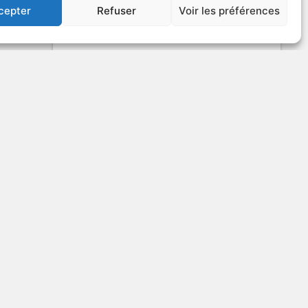
cepter
Refuser
Voir les préférences
US
VOIR PLUS
261966
he
son
The Twilight Zone -
Season 3 - The Definitive
Edition (parties1 à 5)
v.o. : The Twilight Zone: Season 3
ction
1961
Série télévisée de science-fiction