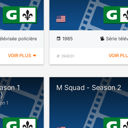
élévisée policière
1985
Série télé
VOIR PLUS
VOIR PL
394031
ason 1
M Squad - Season 2
5)
on 1