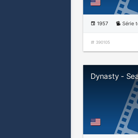
1957
Série t
390105
Dynasty - Se