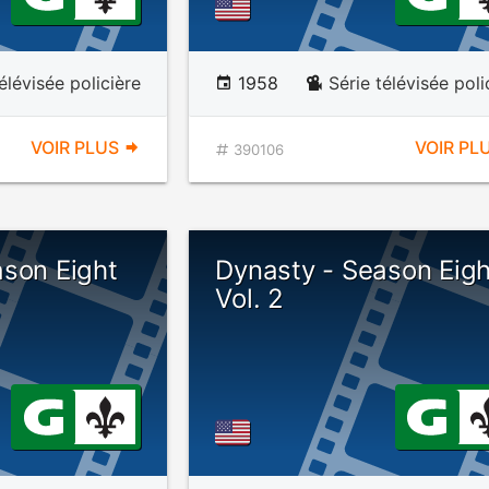
élévisée policière
1958
Série télévisée poli
VOIR PLUS
VOIR PL
390106
ason Eight
Dynasty - Season Eigh
Vol. 2