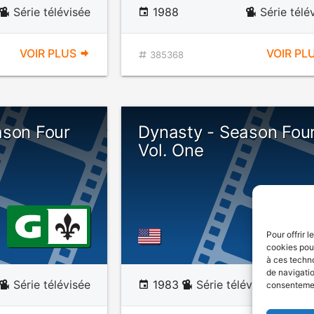
Série télévisée
1988
Série télé
VOIR PLUS
VOIR PL
385368
ason Four
Dynasty - Season Fou
Vol. One
Pour offrir 
cookies pour
à ces techn
de navigatio
Série télévisée
1983
Série télévisée drama
consentement