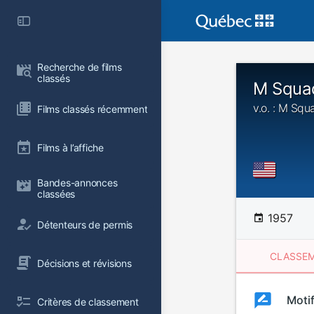
Recherche de films 
classés
M Squad
v.o. : M Squ
Films classés récemment
Films à l’affiche
Bandes-annonces 
classées
1957
Détenteurs de permis
CLASSEM
Décisions et révisions
Clas
Moti
Classemen
Critères de classement