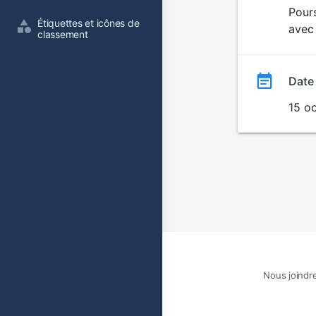
du
Pours
Étiquettes et icônes de 
avec 
film
classement
Date
15 o
Nous joindr