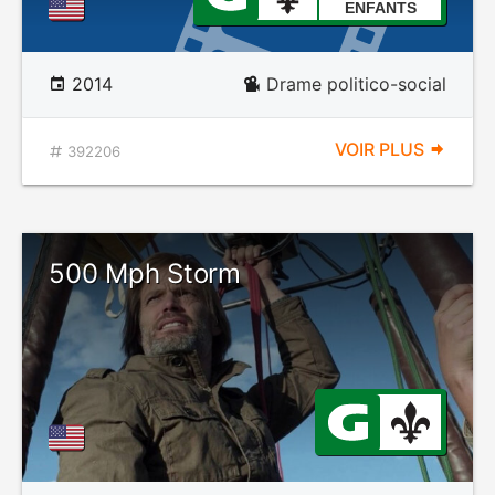
ENFANTS
2014
Drame politico-social
VOIR PLUS
392206
500 Mph Storm