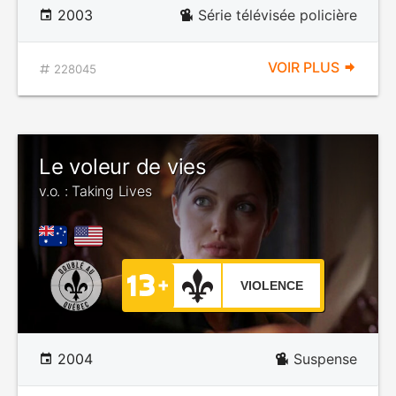
2003
Série télévisée policière
VOIR PLUS
228045
Le voleur de vies
v.o. : Taking Lives
VIOLENCE
2004
Suspense