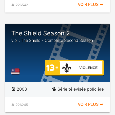
VOIR PLUS
226542
The Shield Season 2
v.o. : The Shield - Complete Second Season
VIOLENCE
2003
Série télévisée policière
VOIR PLUS
226245