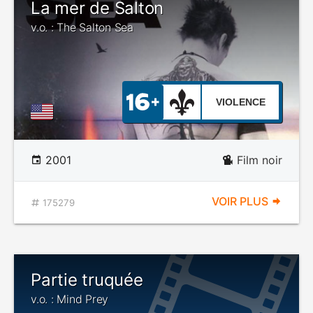
La mer de Salton
v.o. : The Salton Sea
VIOLENCE
2001
Film noir
VOIR PLUS
175279
Partie truquée
v.o. : Mind Prey