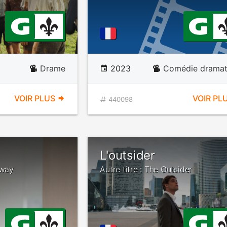
Drame
2023
Comédie dramat
VOIR PLUS
VOIR PL
440098
L'outsider
Away
Autre titre : The Outsider