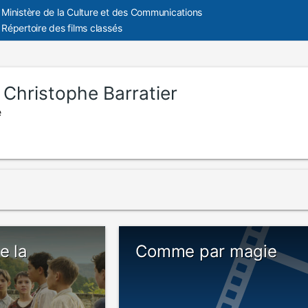
Ministère de la Culture et des Communications
Répertoire des films classés
:
Christophe Barratier
e
e la
Comme par magie