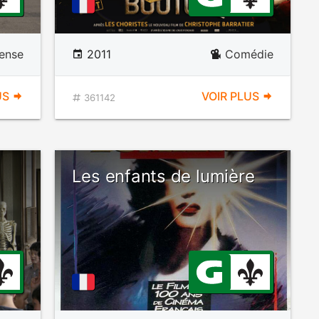
ense
2011
Comédie
US
VOIR PLUS
361142
Les enfants de lumière