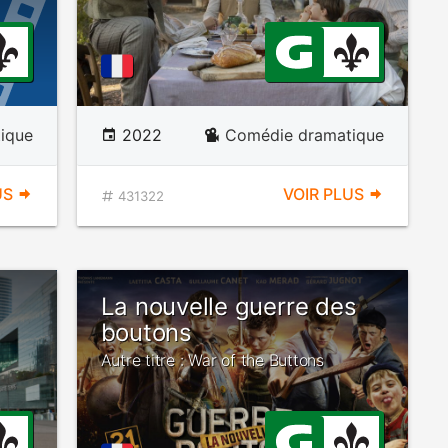
ique
2022
Comédie dramatique
US
VOIR PLUS
431322
La nouvelle guerre des
boutons
Autre titre : War of the Buttons