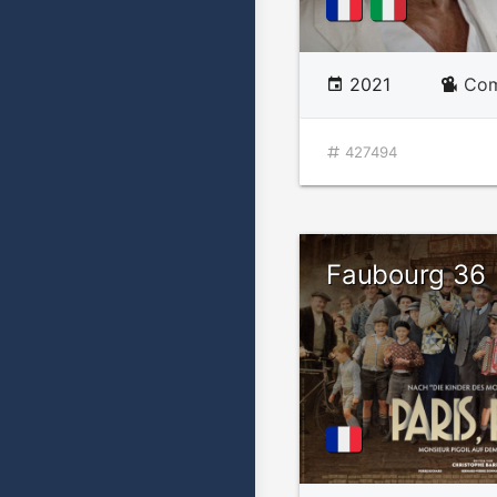
2021
Com
427494
Faubourg 36