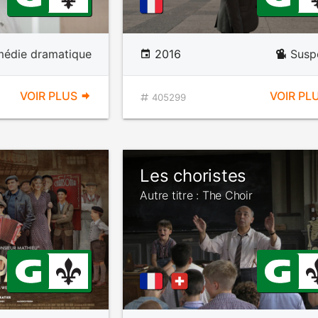
édie dramatique
2016
Susp
VOIR PLUS
VOIR PL
405299
Les choristes
Autre titre : The Choir