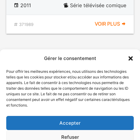
2011
Série télévisée comique
VOIR PLUS
371989
Gérer le consentement
Pour offrir les meilleures expériences, nous utilisons des technologies
telles que les cookies pour stocker et/ou accéder aux informations des
appareils. Le fait de consentir à ces technologies nous permettra de
traiter des données telles que le comportement de navigation ou les ID
uniques sur ce site. Le fait de ne pas consentir ou de retirer son
© Gouvernement du Québec, 2026
consentement peut avoir un effet négatif sur certaines caractéristiques
et fonctions.
Nous joindre
Plan du site
Accepter
Accessibilité
Accès à l'information
Refuser
Déclaration de services