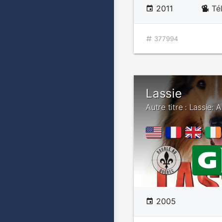
2011
Té
377994
Lassie
Autre titre : Lassie: 
2005