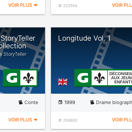
VOIR PLUS
VOIR PL
222554
StoryTeller
Longitude Vol. 1
llection
e StoryTeller
DÉCONSEI
AUX JEUN
ENFANT
Conte
1999
Drame biograph
VOIR PLUS
VOIR PL
204800