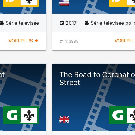
Série télévisée
2017
Série télévisée poli
VOIR PLUS
VOIR PL
413885
at
The Road to Coronati
Street