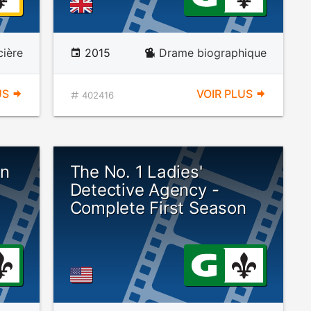
cière
2015
Drame biographique
US
VOIR PLUS
402416
on
The No. 1 Ladies'
Detective Agency -
Complete First Season