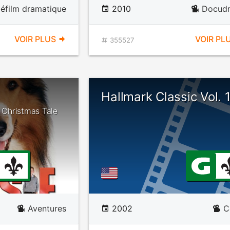
léfilm dramatique
2010
Docud
VOIR PLUS
VOIR PL
355527
Hallmark Classic Vol. 
A Christmas Tale
Aventures
2002
C