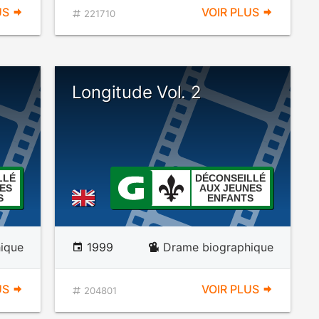
US
VOIR PLUS
221710
Longitude Vol. 2
LLÉ
DÉCONSEILLÉ
ES
AUX JEUNES
S
ENFANTS
ique
1999
Drame biographique
US
VOIR PLUS
204801