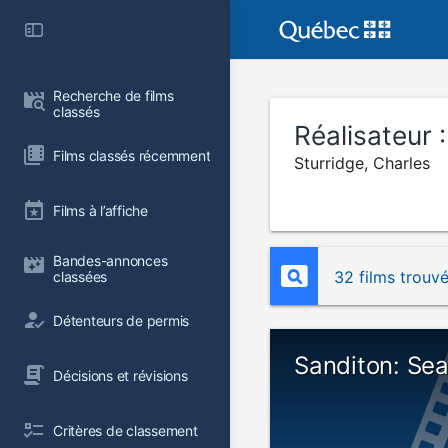
Recherche de films 
classés
Réalisateur 
Films classés récemment
Sturridge, Charles
Films à l’affiche
Bandes-annonces 
32 films trouv
classées
Détenteurs de permis
Sanditon: Se
Décisions et révisions
Critères de classement