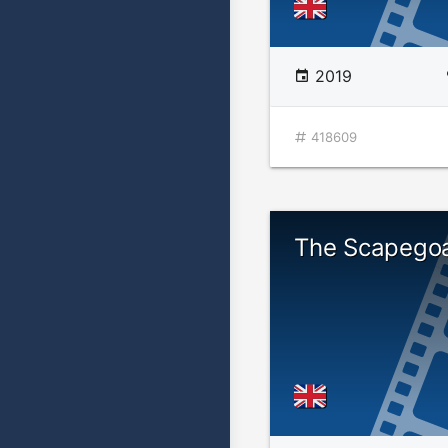
2019
418609
The Scapego