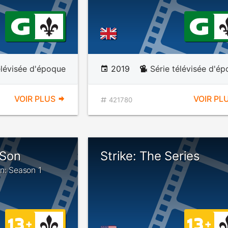
élévisée d'époque
2019
Série télévisée d'é
VOIR PLUS
VOIR PL
421780
rSon
Strike: The Series
on: Season 1