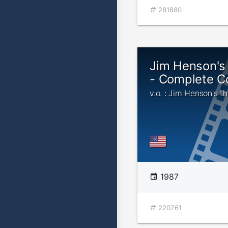
281880
Jim Henson's 
- Complete Co
v.o. : Jim Henson's th
1987
220761