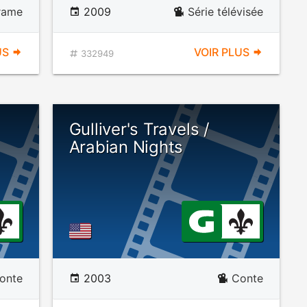
rame
2009
Série télévisée
US
VOIR PLUS
332949
1
Gulliver's Travels /
Arabian Nights
onte
2003
Conte