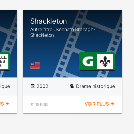
Shackleton
Autre titre : Kenneth Branagh-
Shackleton
LLÉ
ES
S
ique
2002
Drame historique
US
VOIR PLUS
191665