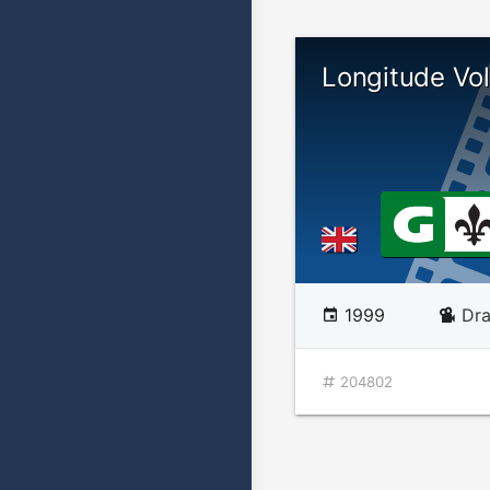
Longitude Vol
1999
Dr
204802