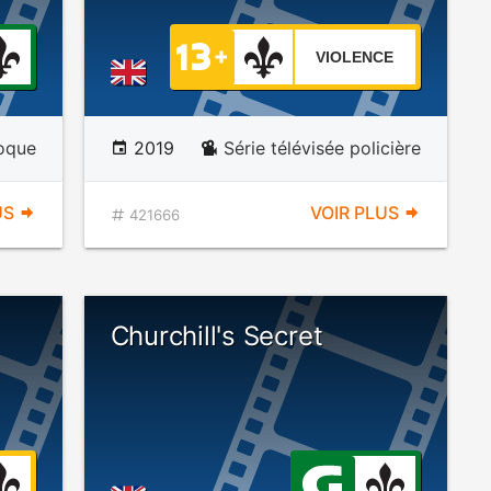
VIOLENCE
poque
2019
Série télévisée policière
US
VOIR PLUS
421666
Churchill's Secret