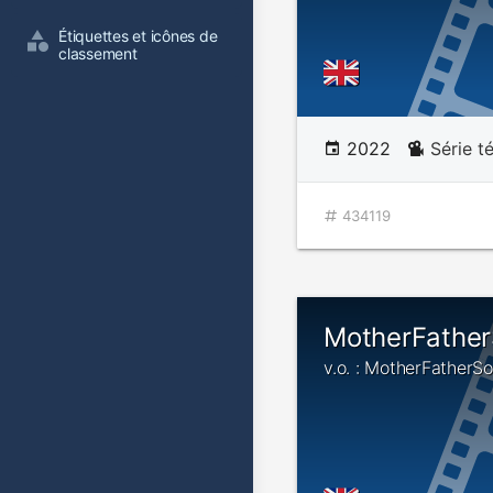
Étiquettes et icônes de 
classement
2022
Série t
434119
MotherFathe
v.o. : MotherFatherS