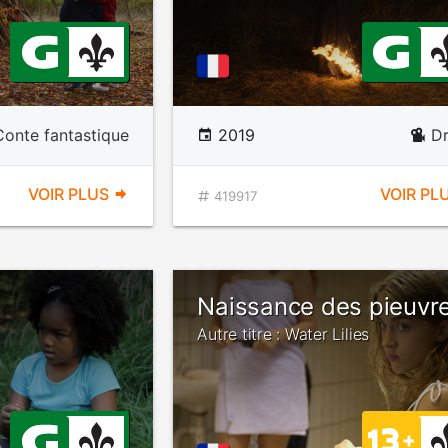
Conte fantastique
2019
D
VOIR PLUS
VOIR PL
419917
Naissance des pieuvr
Autre titre : Water Lilies