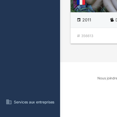
2011
356613
Nous joindr
Services aux entreprises