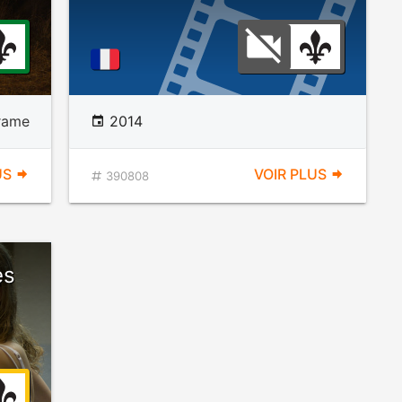
rame
2014
US
VOIR PLUS
390808
es