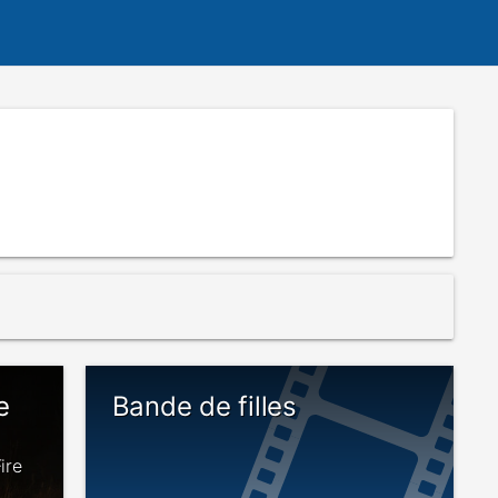
e
Bande de filles
ire