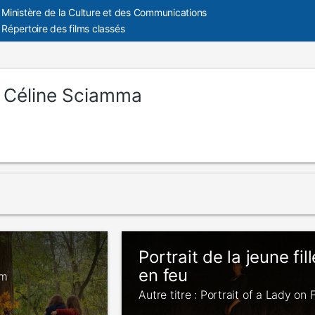
Ministère de la Culture et des Communications
Répertoire des films classés
:
Céline Sciamma
n
Portrait de la jeune fill
en feu
om
Autre titre : Portrait of a Lady on F