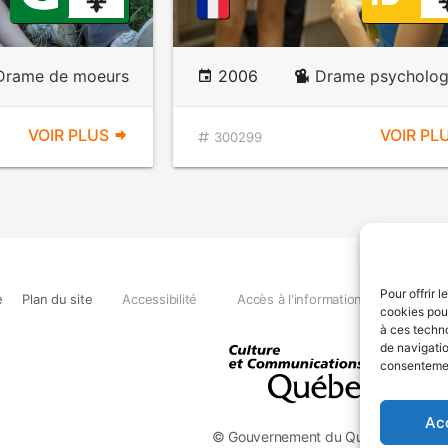
Drame de moeurs
2006
Drame psycholog
VOIR PLUS
VOIR PL
300299
Pour offrir 
e
Plan du site
Accessibilité
Accès à l'information
Déclara
cookies pour
à ces techn
de navigatio
consentement
Ac
© Gouvernement du Québec, 2026