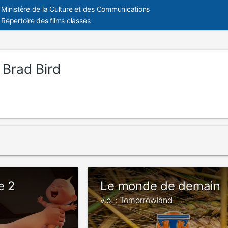
Ministère de la Culture et des Communications
Répertoire des films classés
:
Brad Bird
e 2
Le monde de demain
v.o. : Tomorrowland