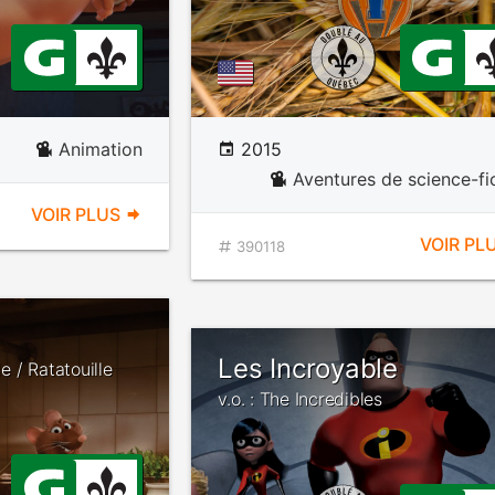
Animation
2015
Aventures de science-fi
VOIR PLUS
VOIR PL
390118
Les Incroyable
le / Ratatouille
v.o. : The Incredibles