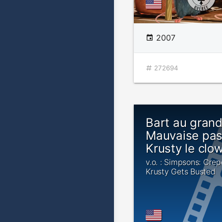
2007
272694
Bart au grand
Mauvaise pas
Krusty le clo
v.o. : Simpsons: Crep
Krusty Gets Busted