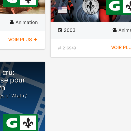
Animation
2003
Anima
VOIR PLUS
VOIR PL
216949
 cru:
se pour
wn
es of Wrath /