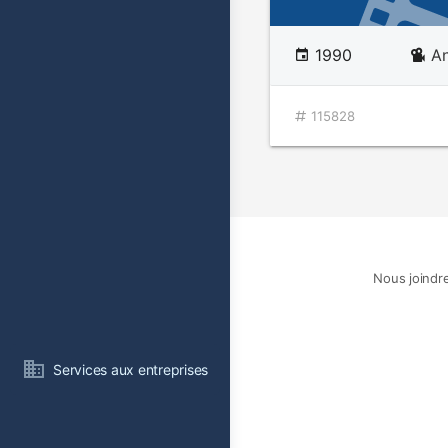
1990
A
115828
Nous joindr
Services aux entreprises