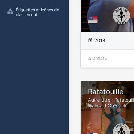
Étiquettes et icônes de 
classement
2018
409414
Ratatouille
Autre titre : Ratatouil
Walmart On-pack