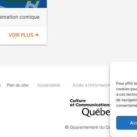
nimation comique
VOIR PLUS
Pour offrir 
e
Plan du site
Accessibilité
Accès à l'information
Déclara
cookies pour
à ces techn
de navigatio
consentement
Ac
© Gouvernement du Québec, 2026