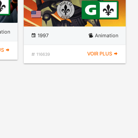
tion
1997
Animation
US
VOIR PLUS
116639