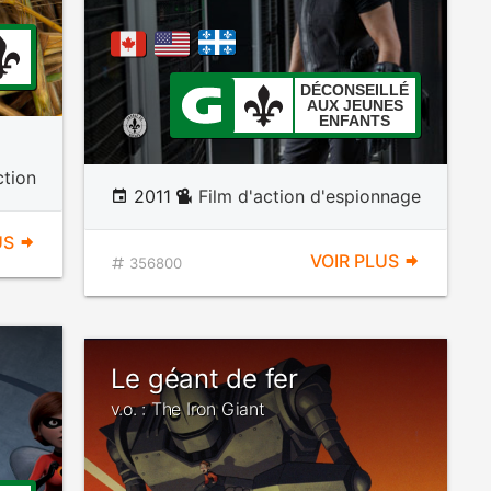
DÉCONSEILLÉ
AUX JEUNES
ENFANTS
ction
2011
Film d'action d'espionnage
US
VOIR PLUS
356800
Le géant de fer
v.o. : The Iron Giant