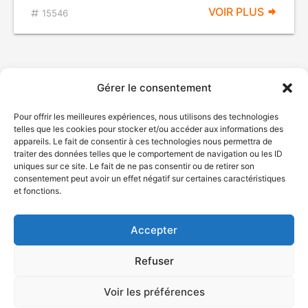
VOIR PLUS
15546
Gérer le consentement
Pour offrir les meilleures expériences, nous utilisons des technologies
telles que les cookies pour stocker et/ou accéder aux informations des
appareils. Le fait de consentir à ces technologies nous permettra de
traiter des données telles que le comportement de navigation ou les ID
uniques sur ce site. Le fait de ne pas consentir ou de retirer son
© Gouvernement du Québec, 2026
consentement peut avoir un effet négatif sur certaines caractéristiques
et fonctions.
Nous joindre
Plan du site
Accepter
Accessibilité
Accès à l'information
Refuser
Déclaration de services
Politique de confidentialité
Voir les préférences