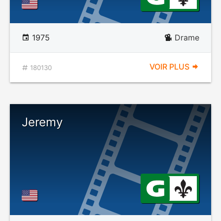
1975
Drame
VOIR PLUS
180130
Jeremy