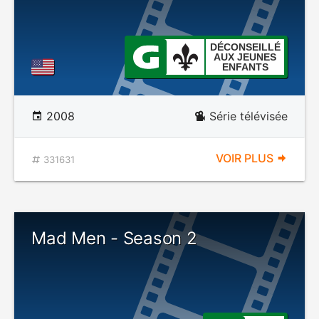
DÉCONSEILLÉ
AUX JEUNES
ENFANTS
2008
Série télévisée
VOIR PLUS
331631
Mad Men - Season 2