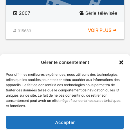
2007
Série télévisée
VOIR PLUS
315683
Gérer le consentement
Pour offrir les meilleures expériences, nous utilisons des technologies
telles que les cookies pour stocker et/ou accéder aux informations des
appareils. Le fait de consentir à ces technologies nous permettra de
traiter des données telles que le comportement de navigation ou les ID
uniques sur ce site. Le fait de ne pas consentir ou de retirer son
© Gouvernement du Québec, 2026
consentement peut avoir un effet négatif sur certaines caractéristiques
et fonctions.
Nous joindre
Plan du site
Accepter
Accessibilité
Accès à l'information