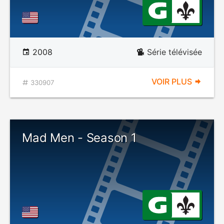
2008
Série télévisée
VOIR PLUS
330907
Mad Men - Season 1