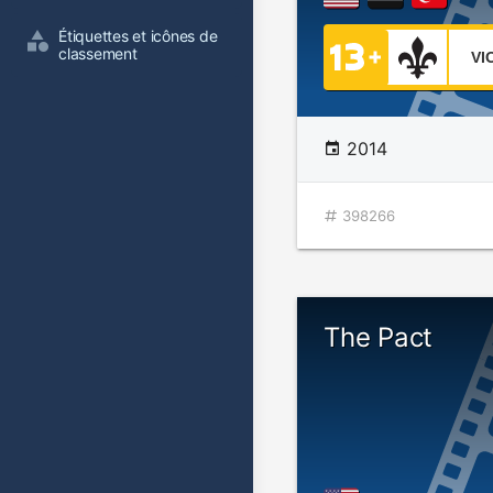
Étiquettes et icônes de 
classement
VI
2014
398266
The Pact