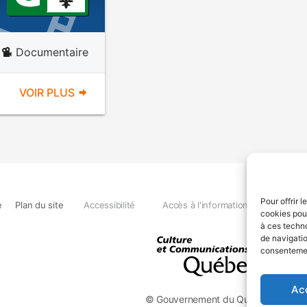
Documentaire
VOIR PLUS
Pour offrir 
e
Plan du site
Accessibilité
Accès à l'information
Déclara
cookies pour
à ces techn
de navigatio
consentement
Ac
© Gouvernement du Québec, 2026