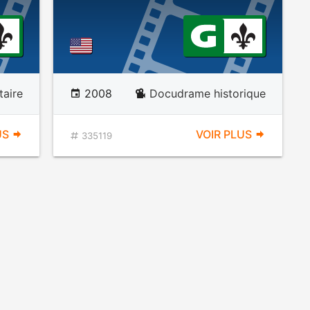
aire
2008
Docudrame historique
US
VOIR PLUS
335119