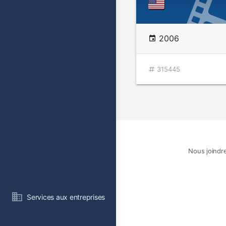
2006
315445
Nous joindr
Services aux entreprises