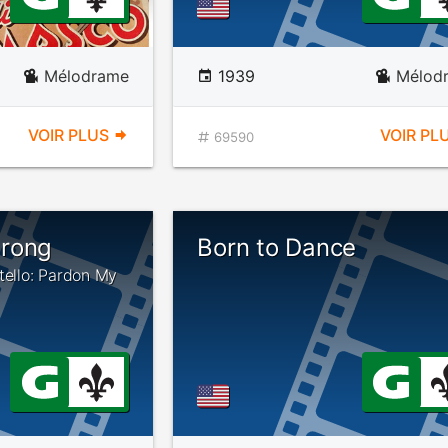
Mélodrame
1939
Mélod
VOIR PLUS
VOIR PL
69590
arong
Born to Dance
tello: Pardon My