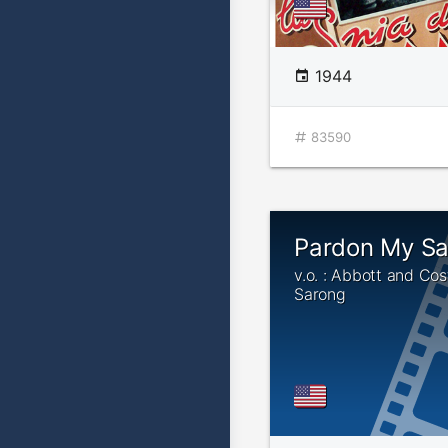
1944
83590
Pardon My S
v.o. : Abbott and Cos
Sarong