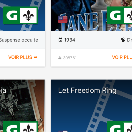
Suspense occulte
1934
D
VOIR PLUS
VOIR PL
308761
bia
Let Freedom Ring