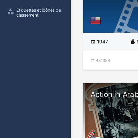
Étiquettes et icônes de 
classement
1947
431358
Action in Ara