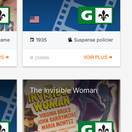
rame
1935
Suspense policier
US
VOIR PLUS
259689
The Invisible Woman