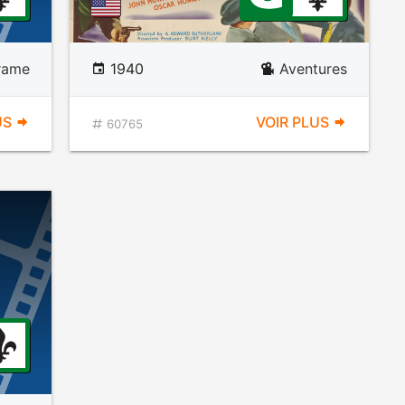
rame
1940
Aventures
US
VOIR PLUS
60765