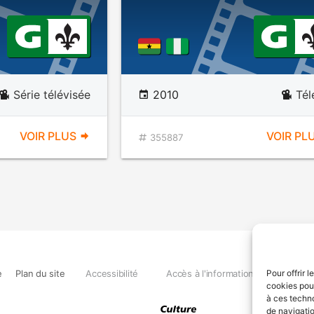
Série télévisée
2010
Tél
VOIR PLUS
VOIR PL
355887
e
Plan du site
Accessibilité
Accès à l'information
Déclara
Pour offrir 
cookies pour
à ces techn
de navigatio