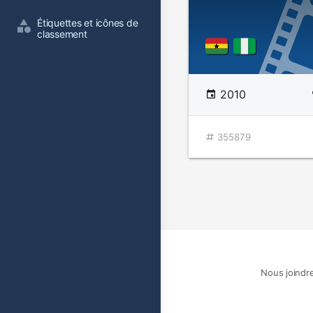
Étiquettes et icônes de 
classement
2010
355879
Nous joindr