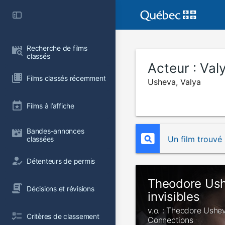
Recherche de films 
classés
Acteur :
Val
Films classés récemment
Usheva, Valya
Films à l’affiche
Bandes-annonces 
Un film trouvé
classées
Détenteurs de permis
Theodore Ushe
Décisions et révisions
invisibles
v.o. : Theodore Ushe
Critères de classement
Connections