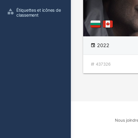
Étiquettes et icônes de 
classement
2022
437326
Nous joindr