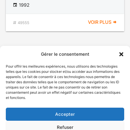
1992
VOIR PLUS
49555
Gérer le consentement
Pour offrir les meilleures expériences, nous utilisons des technologies
telles que les cookies pour stocker et/ou accéder aux informations des
appareils. Le fait de consentir à ces technologies nous permettra de
traiter des données telles que le comportement de navigation ou les ID
uniques sur ce site. Le fait de ne pas consentir ou de retirer son
© Gouvernement du Québec, 2026
consentement peut avoir un effet négatif sur certaines caractéristiques
et fonctions.
Nous joindre
Plan du site
Accepter
Accessibilité
Accès à l'information
Refuser
Déclaration de services