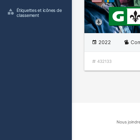
Étiquettes et icônes de 
classement
2022
Com
432133
Nous joindr