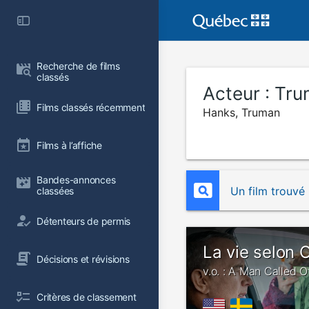
Recherche de films 
classés
Acteur :
Tru
Films classés récemment
Hanks, Truman
Films à l’affiche
Bandes-annonces 
Un film trouvé
classées
Détenteurs de permis
La vie selon 
Décisions et révisions
v.o. : A Man Called O
Critères de classement