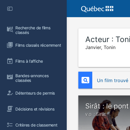
Recherche de films 
classés
Acteur :
Ton
Films classés récemment
Janvier, Tonin
Films à l’affiche
Bandes-annonces 
Un film trouvé
classées
Détenteurs de permis
Sirât : le pont
Décisions et révisions
v.o. : Sirât
Critères de classement