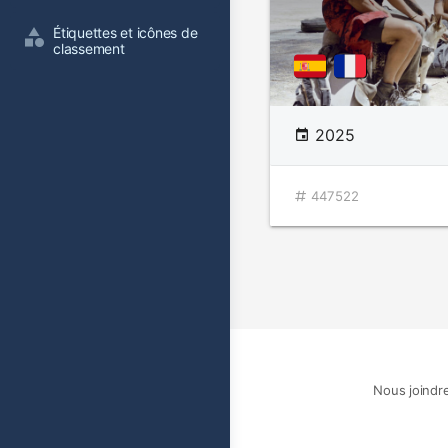
Étiquettes et icônes de 
classement
2025
447522
Nous joindr