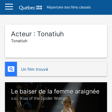
Répertoire des films classés
Acteur :
Tonatiuh
Tonatiuh
Un film trouvé
Le baiser de la femme araignée
v.o. : Kiss of the Spider Woman