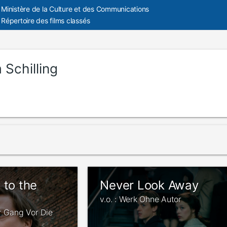
Ministère de la Culture et des Communications
Répertoire des films classés
 Schilling
 to the
Never Look Away
v.o. : Werk Ohne Autor
er Gang Vor Die