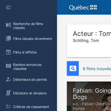
Recherche de films 
classés
Acteur :
Tom
Films classés récemment
Schilling, Tom
Films à l’affiche
Bandes-annonces 
6 films trouvés
classées
Détenteurs de permis
Fabian: Going
Décisions et révisions
Dogs
v.o. : Fabian Oder D
Critères de classement
Hunde