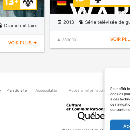
2013
Série télévisée de g
Drame militaire
VOIR PL
389000
VOIR PLUS
Pour offrir 
e
Plan du site
Accessibilité
Accès à l'information
Déclara
cookies pour
à ces techn
de navigatio
consentement
Ac