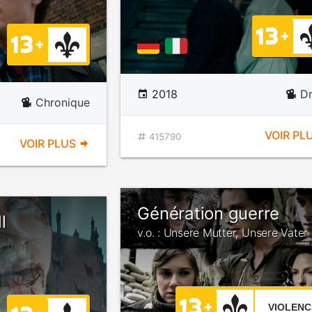
2018
D
Chronique
VOIR PL
415790
VOIR PLUS
Génération guerre
l
v.o. : Unsere Mutter, Unsere Vater
VIOLENC