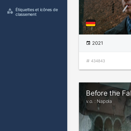
Étiquettes et icônes de 
classement
2021
434843
Before the Fal
v.o. : Napola