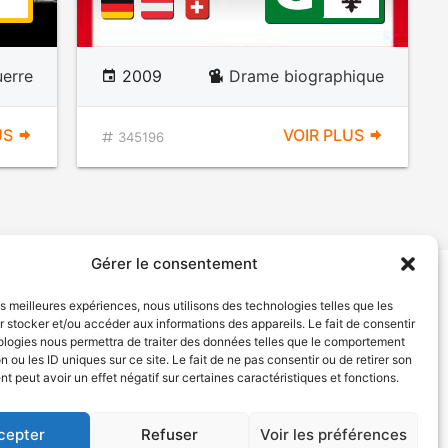
uerre
2009
Drame biographique
US
VOIR PLUS
345196
Gérer le consentement
les meilleures expériences, nous utilisons des technologies telles que les
tion de services
Politique de confidentialité
 stocker et/ou accéder aux informations des appareils. Le fait de consentir
ologies nous permettra de traiter des données telles que le comportement
n ou les ID uniques sur ce site. Le fait de ne pas consentir ou de retirer son
 peut avoir un effet négatif sur certaines caractéristiques et fonctions.
cepter
Refuser
Voir les préférences