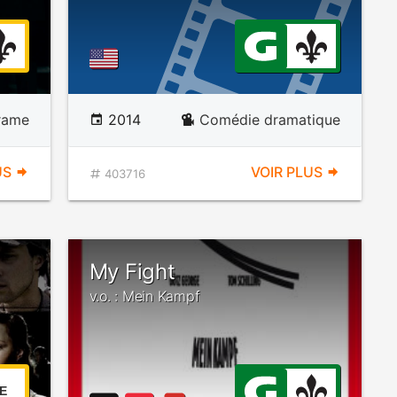
rame
2014
Comédie dramatique
US
VOIR PLUS
403716
My Fight
v.o. : Mein Kampf
E