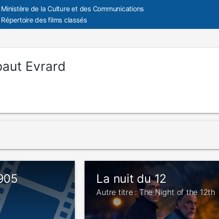
Ministère de la Culture et des Communications
Répertoire des films classés
baut Evrard
1905
La nuit du 12
Autre titre : The Night of the 12th