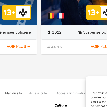
élévisée policière
2022
Suspense pol
VOIR PLUS
VOIR PL
437892
e
Plan du site
Accessibilité
Accès à l'information
Déclara
Pour offrir 
cookies pour
à ces techn
de navigatio