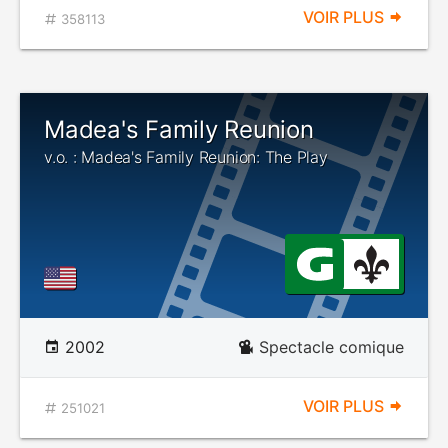
VOIR PLUS
358113
Madea's Family Reunion
v.o. : Madea's Family Reunion: The Play
2002
Spectacle comique
VOIR PLUS
251021