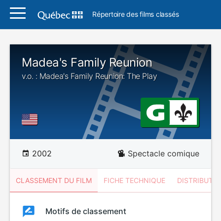
Répertoire des films classés
Madea's Family Reunion
v.o. : Madea's Family Reunion: The Play
2002
Spectacle comique
CLASSEMENT DU FILM
FICHE TECHNIQUE
DISTRIBUTE
Classement
Motifs de classement
Classement